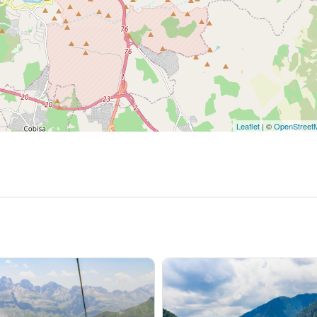
Leaflet
| ©
OpenStreet