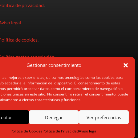
Política de privacidad
.
Aviso legal
.
Política de cookies
.
Política gastos cancelación
.
Gestionar consentimiento
Condiciones de compra
.
 las mejores experiencias, utilizamos tecnologías como las cookies para
o acceder a la información del dispositivo. El consentimiento de estas
 nos permitirá procesar datos como el comportamiento de navegación o
caciones únicas en este sitio. No consentir o retirar el consentimiento, puede
tivamente a ciertas características y funciones.
ceptar
Denegar
Ver preferencias
Política de Cookies
Política de Privacidad
Aviso legal