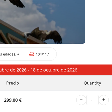
as edades. +
104
/117
ubre de 2026 - 18 de octubre de 2026
Precio
Quantity
299,00
€