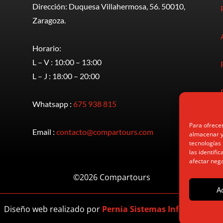
Dirección: Duquesa Villahermosa, 56. 50010,
Zaragoza.
Horario:
L – V : 10:00 – 13:00
L – J : 18:00 – 20:00
Whatsapp :
675 938 815
Para ofrecer
Email :
contacto@compartours.com
almacenar y/
tecnologías
las identifi
afectar nega
©2026 Compartours
A
Diseño web realizado por
Pernia Sistemas Informáticos