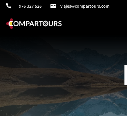


976 327 526
viajes@compartours.com