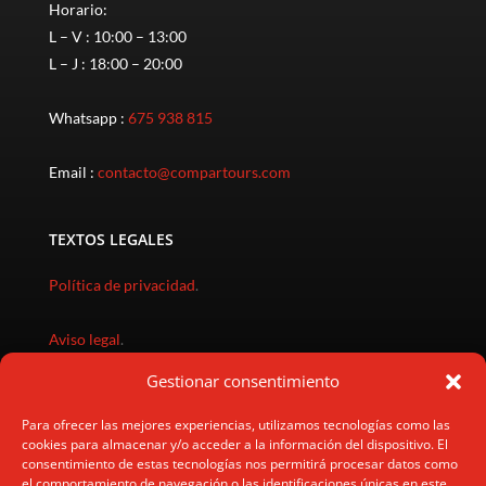
Horario:
L – V : 10:00 – 13:00
L – J : 18:00 – 20:00
Whatsapp :
675 938 815
Email :
contacto@compartours.com
TEXTOS LEGALES
Política de privacidad
.
Aviso legal
.
Gestionar consentimiento
Política de cookies
.
Para ofrecer las mejores experiencias, utilizamos tecnologías como las
cookies para almacenar y/o acceder a la información del dispositivo. El
Política gastos cancelación
.
consentimiento de estas tecnologías nos permitirá procesar datos como
el comportamiento de navegación o las identificaciones únicas en este