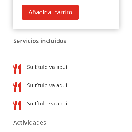
Añadir al carrito
RIBEIRA
SACRA
Y
BAIXO
Servicios incluidos
MIÑO
¡SEGUNDA
FECHA!
cantidad
Su título va aquí

Su título va aquí

Su título va aquí

Actividades