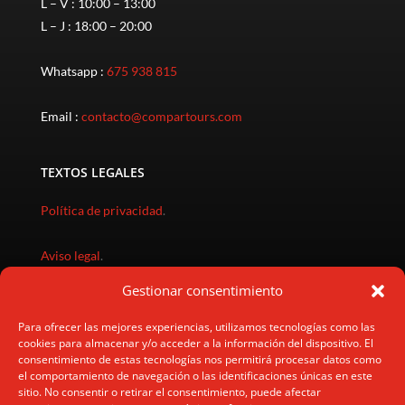
L – V : 10:00 – 13:00
L – J : 18:00 – 20:00
Whatsapp :
675 938 815
Email :
contacto@compartours.com
TEXTOS LEGALES
Política de privacidad
.
Aviso legal
.
Gestionar consentimiento
Política de cookies
.
Para ofrecer las mejores experiencias, utilizamos tecnologías como las
cookies para almacenar y/o acceder a la información del dispositivo. El
Política gastos cancelación
.
consentimiento de estas tecnologías nos permitirá procesar datos como
el comportamiento de navegación o las identificaciones únicas en este
Condiciones de compra
.
sitio. No consentir o retirar el consentimiento, puede afectar