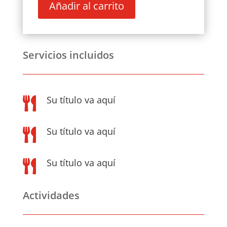
Añadir al carrito
OROPESA
DE
MAR
–
Servicios incluidos
PUENTE
DE
MAYO
cantidad
Su título va aquí

Su título va aquí

Su título va aquí

Actividades