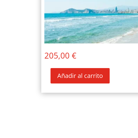
205,00
€
Añadir al carrito
BENIDORM
–
31
DE
OCTUBRE
AL
7
DE
NOVIEMBRE