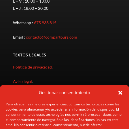
L – V : 10:00 – 13:00
L – J : 18:00 – 20:00
Whatsapp :
675 938 815
Email :
contacto@compartours.com
TEXTOS LEGALES
Política de privacidad
.
Aviso legal
.
Gestionar consentimiento
Política de cookies
.
Para ofrecer las mejores experiencias, utilizamos tecnologías como las
cookies para almacenar y/o acceder a la información del dispositivo. El
Política gastos cancelación
.
consentimiento de estas tecnologías nos permitirá procesar datos como
el comportamiento de navegación o las identificaciones únicas en este
Condiciones de compra
.
sitio. No consentir o retirar el consentimiento, puede afectar