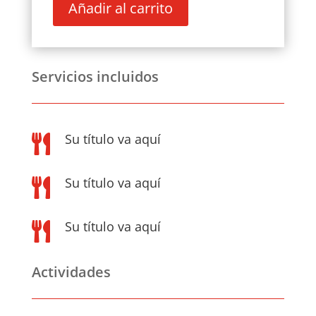
Añadir al carrito
CALANDA
EN
FLOR
Y
Servicios incluidos
CASTILLO
DE
ALCAÑIZ
cantidad
Su título va aquí

Su título va aquí

Su título va aquí

Actividades