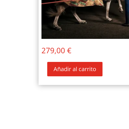
279,00
€
Añadir al carrito
PUY
DU
FOU
Y
TOLEDO
–
17/18
DE
ABRIL